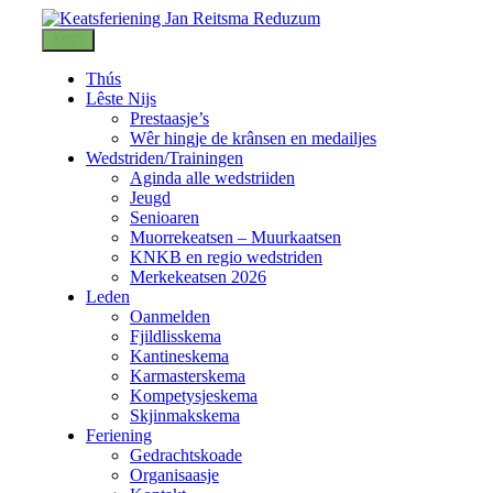
Menu
Thús
Lêste Nijs
Prestaasje’s
Wêr hingje de krânsen en medailjes
Wedstriden/Trainingen
Aginda alle wedstriiden
Jeugd
Senioaren
Muorrekeatsen – Muurkaatsen
KNKB en regio wedstriden
Merkekeatsen 2026
Leden
Oanmelden
Fjildlisskema
Kantineskema
Karmasterskema
Kompetysjeskema
Skjinmakskema
Feriening
Gedrachtskoade
Organisaasje